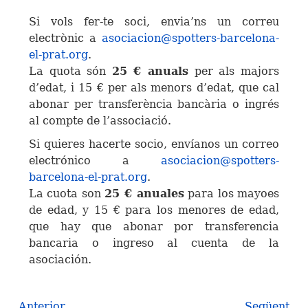
Si vols fer-te soci, envia’ns un correu
electrònic a
asociacion@spotters-barcelona-
el-prat.org
.
La quota són
25 € anuals
per als majors
d’edat, i 15 € per als menors d’edat, que cal
abonar per transferència bancària o ingrés
al compte de l’associació.
Si quieres hacerte socio, envíanos un correo
electrónico a
asociacion@spotters-
barcelona-el-prat.org
.
La cuota son
25 € anuales
para los mayoes
de edad, y 15 € para los menores de edad,
que hay que abonar por transferencia
bancaria o ingreso al cuenta de la
asociación.
Anterior
Següent